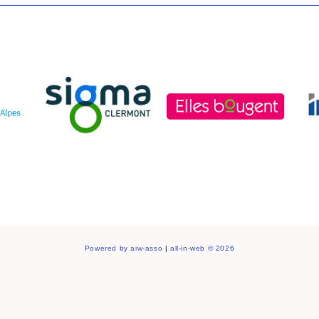
Powered by aiw-asso
|
all-in-web © 2026