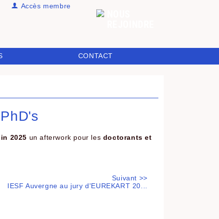
Accès membre
NOUS
REJOINDRE
S
CONTACT
/ PhD's
uin 2025
un afterwork pour les
doctorants et
Suivant >>
IESF Auvergne au jury d'EUREKART 20...