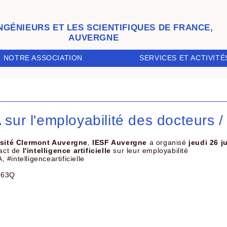
INGÉNIEURS ET LES SCIENTIFIQUES DE FRANCE,
AUVERGNE
SERVICES ET ACTIVITÉ
NOTRE ASSOCIATION
A sur l'employabilité des docteurs 
rsité Clermont Auvergne
,
IESF Auvergne
a organisé
jeudi 26 j
pact de
l'intelligence artificielle
sur leur employabilité
#intelligenceartificielle
ju63Q