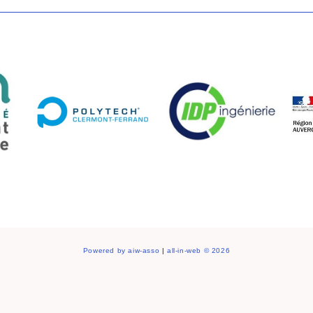
Powered by aiw-asso
|
all-in-web © 2026